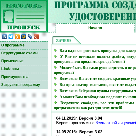
Начало
О программе
Вам надоело рисовать пропуска для кажд
Структурные схемы
У Вас не вставали волосы дыбом, когда
Применение
пропусков или продлить срок действия?
Может быть Вы сами руководитель и не ре
Шаблоны
пропусков?
Преимущества
Возможно Вы хотите создать красивые удо
Вы организатор выставок, и хотите выда
Загрузить программу
Возможно бейджики нужны сотрудникам ч
А может Вам необходимо подсчитать коли
Вздохните свободно, все эти проблемы 
предназначена как раз для этих целей!
04.11.2019г. Версия 3.04
Версия программы с
бесплатной лицензие
14.05.2015г. Версия 3.02