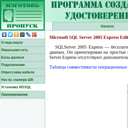
Начало
Microsoft SQL Server 2005 Express Edi
О персонале
SQLServer 2005 Express — бесплат
Локальная сеть
данных. Он ориентирован на простые 
Server Express отсутствуют дополнительны
Базы данных
Подключение
Таблица совместимости операционных
Опрессовка кабеля
Настр. сканера ШК
Установка MSSQL
Ламинирование