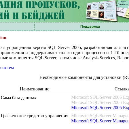
Поддержка
tion
ная упрощенная версия SQL Server 2005, разработанная для и
приложения и поддерживает только один процессор и 1 Гб опе
е компоненты SQL Server, в том числе Analysis Services, Reporting 
 систем
Необходимые компоненты для установки (R
Наименование
Ссылк
Microsoft SQL Server 2005 Exp
Сама база данных
Microsoft SQL Server 2005 Exp
Microsoft SQL Server 2005 Exp
Графическое средство управления
Microsoft SQL Server Managem
Microsoft SQL Server Managem