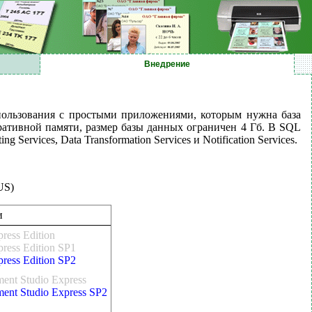
Внедрение
спользования с простыми приложениями, которым нужна база
ративной памяти, размер базы данных ограничен 4 Гб. В SQL
Services, Data Transformation Services и Notification Services.
US)
и
ress Edition
ress Edition SP1
ress Edition SP2
ent Studio Express
ent Studio Express SP2