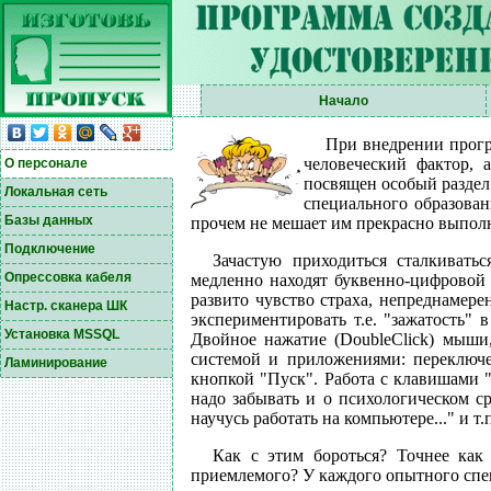
Начало
При внедрении програ
человеческий фактор,
О персонале
посвящен особый раздел
Локальная сеть
специального образован
Базы данных
прочем не мешает им прекрасно выполн
Подключение
Зачастую приходиться сталкиватьс
Опрессовка кабеля
медленно находят буквенно-цифровой 
развито чувство страха, непреднамере
Настр. сканера ШК
экспериментировать т.е. "зажатость"
Установка MSSQL
Двойное нажатие (DoubleClick) мыши
системой и приложениями: переключе
Ламинирование
кнопкой "Пуск". Работа с клавишами "
надо забывать и о психологическом ср
научусь работать на компьютере..." и т.
Как с этим бороться? Точнее как
приемлемого? У каждого опытного спе